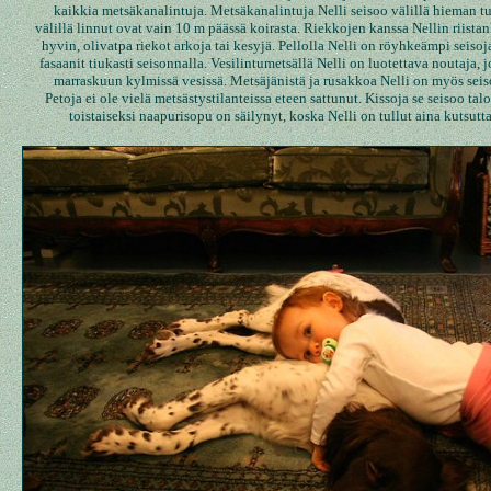
kaikkia metsäkanalintuja. Metsäkanalintuja Nelli seisoo välillä hieman tu
välillä linnut ovat vain 10 m päässä koirasta. Riekkojen kanssa Nellin riistan
hyvin, olivatpa riekot arkoja tai kesyjä. Pellolla Nelli on röyhkeämpi seisoj
fasaanit tiukasti seisonnalla. Vesilintumetsällä Nelli on luotettava noutaja,
marraskuun kylmissä vesissä. Metsäjänistä ja rusakkoa Nelli on myös seis
Petoja ei ole vielä metsästystilanteissa eteen sattunut. Kissoja se seisoo tal
toistaiseksi naapurisopu on säilynyt, koska Nelli on tullut aina kutsutta