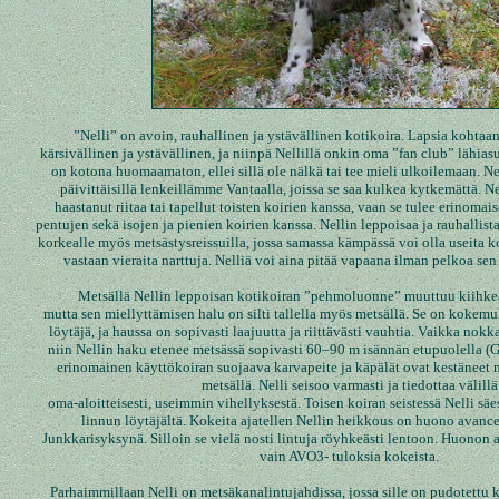
”Nelli” on avoin, rauhallinen ja ystävällinen kotikoira. Lapsia kohtaa
kärsivällinen ja ystävällinen, ja niinpä Nellillä onkin oma ”fan club” lähias
on kotona huomaamaton, ellei sillä ole nälkä tai tee mieli ulkoilemaan. N
päivittäisillä lenkeillämme Vantaalla, joissa se saa kulkea kytkemättä. Ne
haastanut riitaa tai tapellut toisten koirien kanssa, vaan se tulee erinomai
pentujen sekä isojen ja pienien koirien kanssa. Nellin leppoisaa ja rauhallista
korkealle myös metsästysreissuilla, jossa samassa kämpässä voi olla useita ko
vastaan vieraita narttuja. Nelliä voi aina pitää vapaana ilman pelkoa sen
Metsällä Nellin leppoisan kotikoiran ”pehmoluonne” muuttuu kiihkeäks
mutta sen miellyttämisen halu on silti tallella myös metsällä. Se on kokem
löytäjä, ja haussa on sopivasti laajuutta ja riittävästi vauhtia. Vaikka nokka
niin Nellin haku etenee metsässä sopivasti 60–90 m isännän etupuolella 
erinomainen käyttökoiran suojaava karvapeite ja käpälät ovat kestäneet mo
metsällä. Nelli seisoo varmasti ja tiedottaa välillä
oma-aloitteisesti, useimmin vihellyksestä. Toisen koiran seistessä Nelli säes
linnun löytäjältä. Kokeita ajatellen Nellin heikkous on huono avance,
Junkkarisyksynä. Silloin se vielä nosti lintuja röyhkeästi lentoon. Huonon 
vain AVO3- tuloksia kokeista.
Parhaimmillaan Nelli on metsäkanalintujahdissa, jossa sille on pudotettu 