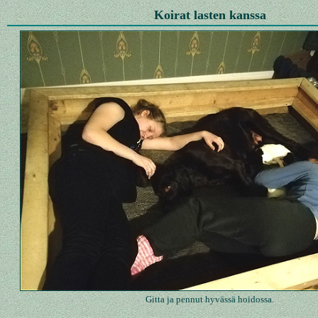
Koirat lasten kanssa
Gitta ja pennut hyvässä hoidossa.