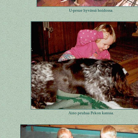
U-pesue hyvässä hoidossa.
Aino peuhaa Pekon kanssa.