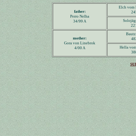
Elch vom 
father:
24
Perro Nelha
Solojäg
34/99 A
22
Bautz
mother:
48
Gora von Linebrok
Hella vo
4/00 A
38
SU